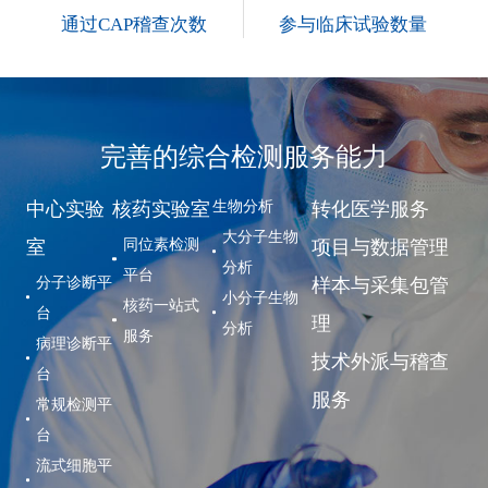
通过CAP稽查次数
参与临床试验数量
完善的综合检测服务能力
生物分析
中心实验
核药实验室
转化医学服务
大分子生物
同位素检测
室
项目与数据管理
分析
平台
分子诊断平
样本与采集包管
小分子生物
核药一站式
台
理
分析
服务
病理诊断平
技术外派与稽查
台
服务
常规检测平
台
流式细胞平