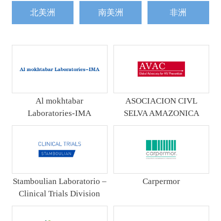
北美洲
南美洲
非洲
Al mokhtabar
ASOCIACION CIVL
Laboratories-IMA
SELVA AMAZONICA
Stamboulian Laboratorio –
Carpermor
Clinical Trials Division